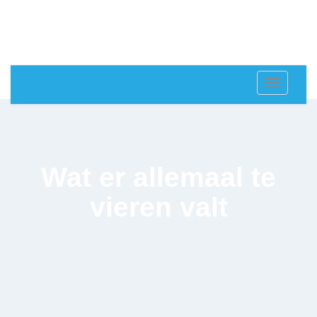
Toggle
navigat
Wat er allemaal te
vieren valt